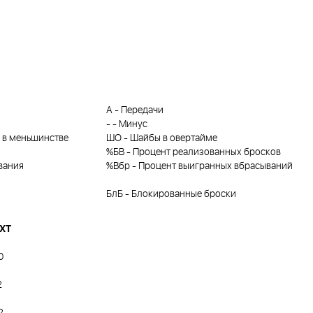
А
-
Передачи
-
-
Минус
 в меньшинстве
ШО
-
Шайбы в овертайме
%БВ
-
Процент реализованных бросков
вания
%Вбр
-
Процент выигранных вбрасываний
БлБ
-
Блокированные броски
ХТ
0
2
2