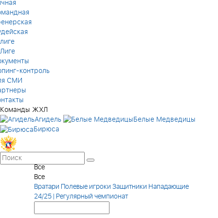
ичная
омандная
ренерская
удейская
лиге
 Лиге
окументы
опинг-контроль
ля СМИ
артнеры
онтакты
Команды ЖХЛ
Агидель
Белые Медведицы
Бирюса
Все
Все
Вратари
Полевые игроки
Защитники
Нападающие
24/25 | Регулярный чемпионат