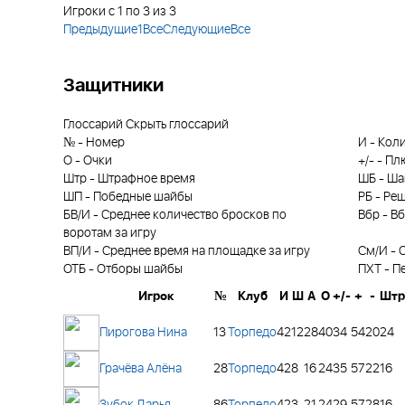
Игроки с 1 по 3 из 3
Предыдущие
1
Все
Следующие
Все
Защитники
Глоссарий
Скрыть глоссарий
№
-
Номер
И
-
Коли
О
-
Очки
+/-
-
Пл
Штр
-
Штрафное время
ШБ
-
Ша
ШП
-
Победные шайбы
РБ
-
Реш
БВ/И
-
Среднее количество бросков по
Вбр
-
Вб
воротам за игру
ВП/И
-
Среднее время на площадке за игру
См/И
-
С
ОТБ
-
Отборы шайбы
ПХТ
-
П
Игрок
№
Клуб
И
Ш
А
О
+/-
+
-
Штр
Пирогова Нина
13
Торпедо
42
12
28
40
34
54
20
24
Грачёва Алёна
28
Торпедо
42
8
16
24
35
57
22
16
Зубок Дарья
86
Торпедо
42
3
21
24
29
57
28
16