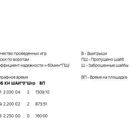
чество проведенных игр
В
-
Выигрыши
ски по воротам
ПШ
-
Пропущено шайб
эффициент надежности = 60мин*ПШ/
Ш
-
Заброшенные шайбы
трафное время
ВП
-
Время на площадке
ОБ
КН
Ш
А
И"0"
Штр
ВП
1
2.03
0
0
4
2
1509:10
9
2.20
0
0
2
2
873:51
8
2.25
0
0
0
0
160:00