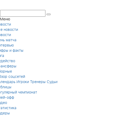
Меню
овости
се новости
овости
ень матча
нтервью
ифры и факты
ига
удейство
рансферы
борные
бзор соцсетей
алендарь
Игроки
Тренеры
Судьи
аблицы
егулярный чемпионат
лей-офф
идео
татистика
идеры