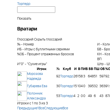
Торпедо
Показать
Вратари
Глоссарий
Скрыть глоссарий
№
-
Номер
И
-
Коли
ИБ
-
Игры с буллитными сериями
БВ
-
Бро
%ОБ
-
Процент отраженных бросков
КН
-
Ко
ВП
И"0"
-
"Сухие игры"
Штр
-
Ш
Игрок
№
Клуб
И
В
П
ИБ
БВ
ПШ
ОБ
%
Морозова
92
Торпедо
26
15
8
3
648
51
597
92.
Надежда
Губарева Ева
30
Торпедо
15
10
4
0
395
32
363
91.
Полонник
53
Торпедо
4
2
0
0
49
6
43
87.
Александра
Игроки с 1 по 3 из 3
Предыдущие
1
Все
Следующие
Все