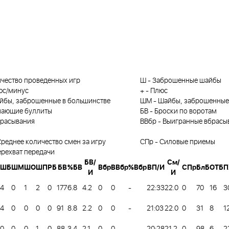
чество проведенных игр
Ш
-
Заброшенные шайбы
юс/минус
+
-
Плюс
йбы, заброшенные в большинстве
ШМ
-
Шайбы, заброшенные
ающие буллиты
БВ
-
Броски по воротам
расывания
ВВбр
-
Выигранные вбрасы
реднее количество смен за игру
СПр
-
Силовые приемы
ерехват передачи
БВ/
См/
ШБ
ШМ
ШО
ШП
РБ
БВ
%БВ
Вбр
ВВбр
%Вбр
ВП/И
СПр
БлБ
ОТБ
П
И
И
4
0
1
2
0
177
6.8
4.2
0
0
-
22:33
22.0
0
70
16
3
4
0
0
0
0
91
8.8
2.2
0
0
-
21:03
22.0
0
31
8
1
0
0
0
1
0
88
3.4
2.1
0
0
-
20:28
21.2
0
98
6
2