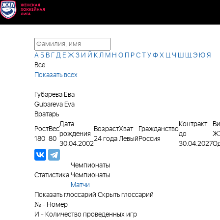
А
Б
В
Г
Д
Е
Ж
З
И
Й
К
Л
М
Н
О
П
Р
С
Т
У
Ф
Х
Ц
Ч
Ш
Щ
Э
Ю
Я
Все
Показать всех
Губарева Ева
Gubareva Eva
Вратарь
Дата
Контракт
Ви
Рост
Вес
Возраст
Хват
Гражданство
рождения
до
Ж
180
80
24 года
Левый
Россия
30.04.2002
30.04.2027
О
Чемпионаты
Статистика
Чемпионаты
Матчи
Показать глоссарий
Скрыть глоссарий
№
-
Номер
И
-
Количество проведенных игр