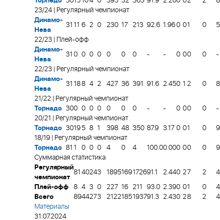
Торпедо
30
15
10
4
0
395
32
363
91.9
2.20
0
0
2
2
8
23/24 | Регулярный чемпионат
Динамо-
31
11
6
2
0
230
17
213
92.6
1.96
0
0
1
0
5
Нева
22/23 | Плей-офф
Динамо-
31
0
0
0
0
0
0
0
-
-
0
0
0
0
-
Нева
22/23 | Регулярный чемпионат
Динамо-
31
18
8
4
2
427
36
391
91.6
2.45
0
1
2
0
8
Нева
21/22 | Регулярный чемпионат
Торнадо
30
0
0
0
0
0
0
0
-
-
0
0
0
0
-
20/21 | Регулярный чемпионат
Торнадо
30
19
5
8
1
398
48
350
87.9
3.17
0
0
1
0
9
18/19 | Регулярный чемпионат
Торнадо
81
1
0
0
0
4
0
4
100.0
0.00
0
0
0
0
9
Суммарная статистика
Регулярный
81
40
24
3
1895
169
1726
91.1
2.44
0
2
7
2
4
чемпионат
Плей-офф
8
4
3
0
227
16
211
93.0
2.39
0
0
1
0
4
Всего
89
44
27
3
2122
185
1937
91.3
2.43
0
2
8
2
4
Материалы
31.07.2024