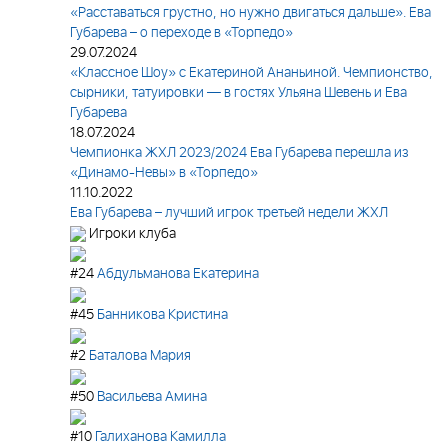
«Расставаться грустно, но нужно двигаться дальше». Ева
Губарева – о переходе в «Торпедо»
29.07.2024
«Классное Шоу» с Екатериной Ананьиной. Чемпионство,
сырники, татуировки — в гостях Ульяна Шевень и Ева
Губарева
18.07.2024
Чемпионка ЖХЛ 2023/2024 Ева Губарева перешла из
«Динамо-Невы» в «Торпедо»
11.10.2022
Ева Губарева – лучший игрок третьей недели ЖХЛ
Игроки клуба
#24
Абдульманова Екатерина
#45
Банникова Кристина
#2
Баталова Мария
#50
Васильева Амина
#10
Галиханова Камилла