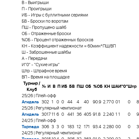
В
-
Выигрыши
П
-
Проигрыши
ИБ
-
Игры с буллитными сериями
БВ
-
Броски по воротам
ПШ
-
Пропущено шайб
ОБ
-
Отраженные броски
%ОБ
-
Процент отраженных бросков
КН
-
Коэффициент надежности = 60мин*ПШ/ВП
Ш
-
Заброшенные шайбы
А
-
Передачи
И"0"
-
"Сухие игры"
Штр
-
Штрафное время
ВП
-
Время на площадке
Турнир /
№
И
В
П
ИБ
БВ
ПШ
ОБ
%ОБ
КН
Ш
А
И"0"
Штр
Клуб
25/26 | Плей-офф
Агидель
30
2
1
0
0
44
4
40
90.9
2.77
0
0
1
0
8
25/26 | Регулярный чемпионат
Агидель
30
17
11
6
0
441
36
405
91.8
2.24
0
1
1
0
9
24/25 | Плей-офф
Торпедо
30
6
3
3
0
183
12
171
93.4
2.28
0
0
0
0
3
24/25 | Регулярный чемпионат