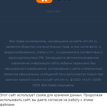
ПАРТНЁР
Все права на материалы, находящиеся на сайте whl.khl.ru,
являются объектом исключительных прав, в том числе фото- и
видеоизображения, статьи и т.п., и охраняются в соответствии с
законодательством РФ. Запрещается автоматизированное
извлечение информации сайта любыми сервисами без
официального разрешения. Цитирование с сайта и сателлитных
проектов официальных сообщений Лиги допускается только при
наличии прямой ссылки на сайт whl.khl.ru. © ООО «КХЛ» 2009-
2026. Все права защищены.
Этот сайт использует cookie для хранения данных. Продолжая
использовать сайт, вы даете согласие на работу с этими
файлами.