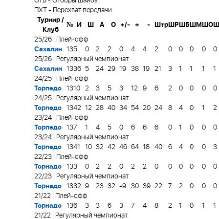
ОТБ
-
Отборы шайбы
ПХТ
-
Перехват передачи
Турнир /
№
И
Ш
А
О
+/-
+
-
Штр
ШР
ШБ
ШМ
ШО
Ш
Клуб
25/26 | Плей-офф
Сахалин
13
5
0
2
2
0
4
4
2
0
0
0
0
0
25/26 | Регулярный чемпионат
Сахалин
13
36
5
24
29
19
38
19
21
3
1
1
1
1
24/25 | Плей-офф
Торпедо
13
10
2
3
5
3
12
9
6
2
0
0
0
0
24/25 | Регулярный чемпионат
Торпедо
13
42
12
28
40
34
54
20
24
8
4
0
1
2
23/24 | Плей-офф
Торпедо
13
7
1
4
5
0
6
6
6
0
1
0
0
0
23/24 | Регулярный чемпионат
Торпедо
13
41
10
32
42
46
64
18
40
6
4
0
0
3
22/23 | Плей-офф
Торнадо
13
3
0
2
2
0
2
2
0
0
0
0
0
0
22/23 | Регулярный чемпионат
Торнадо
13
32
9
23
32
-9
30
39
22
7
2
0
0
0
21/22 | Плей-офф
Торнадо
13
6
3
3
6
3
7
4
8
2
1
0
1
1
21/22 | Регулярный чемпионат