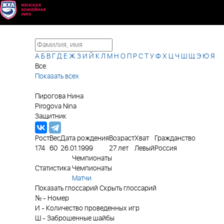
А
Б
В
Г
Д
Е
Ж
З
И
Й
К
Л
М
Н
О
П
Р
С
Т
У
Ф
Х
Ц
Ч
Ш
Щ
Э
Ю
Я
Все
Показать всех
Пирогова Нина
Pirogova Nina
Защитник
Рост
Вес
Дата рождения
Возраст
Хват
Гражданство
174
60
26.01.1999
27 лет
Левый
Россия
Чемпионаты
Статистика
Чемпионаты
Матчи
Показать глоссарий
Скрыть глоссарий
№
-
Номер
И
-
Количество проведенных игр
Ш
-
Заброшенные шайбы