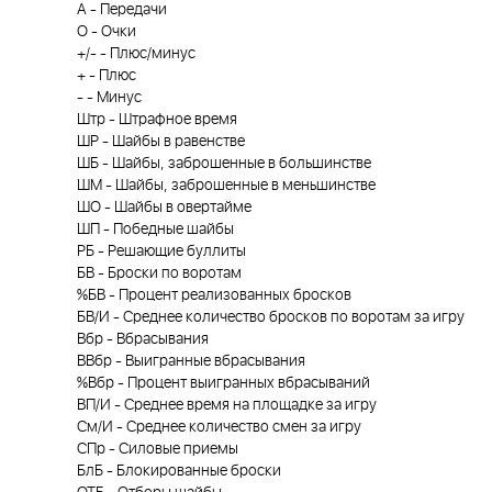
А
-
Передачи
О
-
Очки
+/-
-
Плюс/минус
+
-
Плюс
-
-
Минус
Штр
-
Штрафное время
ШР
-
Шайбы в равенстве
ШБ
-
Шайбы, заброшенные в большинстве
ШМ
-
Шайбы, заброшенные в меньшинстве
ШО
-
Шайбы в овертайме
ШП
-
Победные шайбы
РБ
-
Решающие буллиты
БВ
-
Броски по воротам
%БВ
-
Процент реализованных бросков
БВ/И
-
Среднее количество бросков по воротам за игру
Вбр
-
Вбрасывания
ВВбр
-
Выигранные вбрасывания
%Вбр
-
Процент выигранных вбрасываний
ВП/И
-
Среднее время на площадке за игру
См/И
-
Среднее количество смен за игру
СПр
-
Силовые приемы
БлБ
-
Блокированные броски