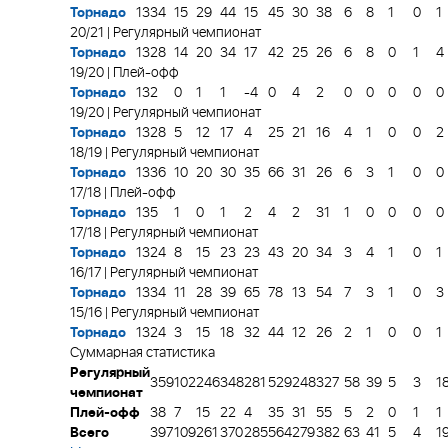
Торнадо
13
34
15
29
44
15
45
30
38
6
8
1
0
1
20/21 | Регулярный чемпионат
Торнадо
13
28
14
20
34
17
42
25
26
6
8
0
1
4
19/20 | Плей-офф
Торнадо
13
2
0
1
1
-4
0
4
2
0
0
0
0
0
19/20 | Регулярный чемпионат
Торнадо
13
28
5
12
17
4
25
21
16
4
1
0
0
2
18/19 | Регулярный чемпионат
Торнадо
13
36
10
20
30
35
66
31
26
6
3
1
0
0
17/18 | Плей-офф
Торнадо
13
5
1
0
1
2
4
2
31
1
0
0
0
0
17/18 | Регулярный чемпионат
Торнадо
13
24
8
15
23
23
43
20
34
3
4
1
0
1
16/17 | Регулярный чемпионат
Торнадо
13
34
11
28
39
65
78
13
54
7
3
1
0
3
15/16 | Регулярный чемпионат
Торнадо
13
24
3
15
18
32
44
12
26
2
1
0
0
1
Суммарная статистика
Регулярный
359
102
246
348
281
529
248
327
58
39
5
3
1
чемпионат
Плей-офф
38
7
15
22
4
35
31
55
5
2
0
1
1
Всего
397
109
261
370
285
564
279
382
63
41
5
4
1