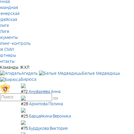
ичная
омандная
ренерская
удейская
лиге
 Лиге
окументы
опинг-контроль
ля СМИ
артнеры
онтакты
Команды ЖХЛ
Агидель
Белые Медведицы
Бирюса
#72
Ануфриева Анна
#28
Архипова Полина
#25
Барцайкина Вероника
#75
Бурдукова Виктория