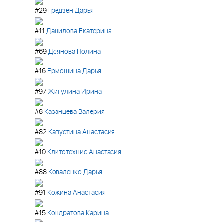
#29
Гредзен Дарья
#11
Данилова Екатерина
#69
Доянова Полина
#16
Ермошина Дарья
#97
Жигулина Ирина
#8
Казанцева Валерия
#82
Капустина Анастасия
#10
Клитотехнис Анастасия
#88
Коваленко Дарья
#91
Кожина Анастасия
#15
Кондратова Карина