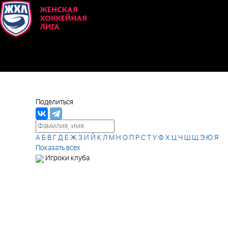
Поделиться
А
Б
В
Г
Д
Е
Ж
З
И
Й
К
Л
М
Н
О
П
Р
С
Т
У
Ф
Х
Ц
Ч
Ш
Щ
Э
Ю
Я
Показать всех
Игроки клуба