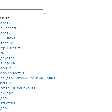
Меню
овости
се новости
овости
ень матча
нтервью
ифры и факты
ига
удейство
рансферы
борные
бзор соцсетей
алендарь
Игроки
Тренеры
Судьи
аблицы
егулярный чемпионат
лей-офф
идео
татистика
идеры