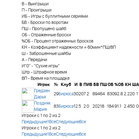
В
-
Выигрыши
П
-
Проигрыши
ИБ
-
Игры с буллитными сериями
БВ
-
Броски по воротам
ПШ
-
Пропущено шайб
ОБ
-
Отраженные броски
%ОБ
-
Процент отраженных бросков
КН
-
Коэффициент надежности = 60мин*ПШ/ВП
Ш
-
Заброшенные шайбы
А
-
Передачи
И"0"
-
"Сухие игры"
Штр
-
Штрафное время
ВП
-
Время на площадке
Игрок
№
Клуб
И
В
П
ИБ
БВ
ПШ
ОБ
%ОБ
КН
Ш
А
Гредзен
29
Бирюса
30
20
7
2
894
64
830
92.8
2.22
0
1
Дарья
Поздняк
83
Бирюса
12
5
2
0
202
18
184
91.1
2.45
0
0
Мария
Игроки с 1 по 2 из 2
Предыдущие
1
Все
Следующие
Все
Игроки с 1 по 2 из 2
Предыдущие
1
Все
Следующие
Все