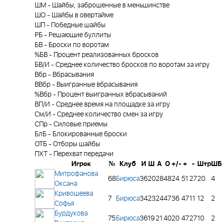
ШМ
-
Шайбы, заброшенные в меньшинстве
ШО
-
Шайбы в овертайме
ШП
-
Победные шайбы
РБ
-
Решающие буллиты
БВ
-
Броски по воротам
%БВ
-
Процент реализованных бросков
БВ/И
-
Среднее количество бросков по воротам за игру
Вбр
-
Вбрасывания
ВВбр
-
Выигранные вбрасывания
%Вбр
-
Процент выигранных вбрасываний
ВП/И
-
Среднее время на площадке за игру
См/И
-
Среднее количество смен за игру
СПр
-
Силовые приемы
БлБ
-
Блокированные броски
ОТБ
-
Отборы шайбы
ПХТ
-
Перехват передачи
Игрок
№
Клуб
И
Ш
А
О
+/-
+
-
Штр
ШБ
Митрофанова
68
Бирюса
36
20
28
48
24
51
27
20
4
Оксана
Кривошеева
7
Бирюса
34
23
24
47
36
47
11
12
2
Софья
Бурдукова
75
Бирюса
36
19
21
40
20
47
27
10
2