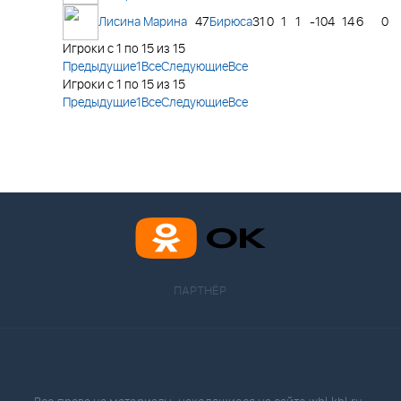
Лисина Марина
47
Бирюса
31
0
1
1
-10
4
14
6
0
Игроки с 1 по 15 из 15
Предыдущие
1
Все
Следующие
Все
Игроки с 1 по 15 из 15
Предыдущие
1
Все
Следующие
Все
ПАРТНЁР