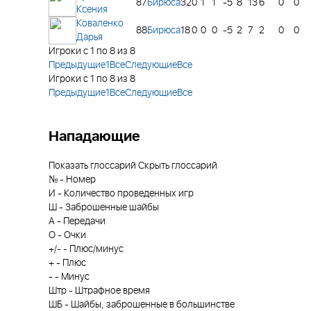
87
Бирюса
32
0
1
1
-5
8
13
6
0
0
Ксения
Коваленко
88
Бирюса
18
0
0
0
-5
2
7
2
0
0
Дарья
Игроки с 1 по 8 из 8
Предыдущие
1
Все
Следующие
Все
Игроки с 1 по 8 из 8
Предыдущие
1
Все
Следующие
Все
Нападающие
Показать глоссарий
Скрыть глоссарий
№
-
Номер
И
-
Количество проведенных игр
Ш
-
Заброшенные шайбы
А
-
Передачи
О
-
Очки
+/-
-
Плюс/минус
+
-
Плюс
-
-
Минус
Штр
-
Штрафное время
ШБ
-
Шайбы, заброшенные в большинстве