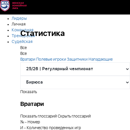
Лидеры
Личная
Командная
Статистика
Тренерская
Судейская
Все
Все
Вратари
Полевые игроки
Защитники
Нападающие
Показать
Вратари
Показать глоссарий
Скрыть глоссарий
№
-
Номер
И
-
Количество проведенных игр