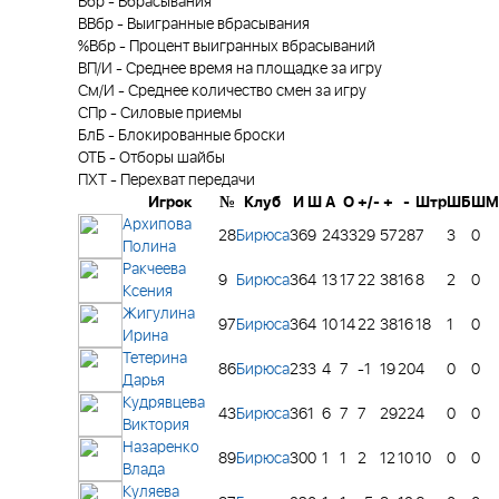
Вбр
-
Вбрасывания
ВВбр
-
Выигранные вбрасывания
%Вбр
-
Процент выигранных вбрасываний
ВП/И
-
Среднее время на площадке за игру
См/И
-
Среднее количество смен за игру
СПр
-
Силовые приемы
БлБ
-
Блокированные броски
ОТБ
-
Отборы шайбы
ПХТ
-
Перехват передачи
Игрок
№
Клуб
И
Ш
А
О
+/-
+
-
Штр
ШБ
ШМ
Архипова
28
Бирюса
36
9
24
33
29
57
28
7
3
0
Полина
Ракчеева
9
Бирюса
36
4
13
17
22
38
16
8
2
0
Ксения
Жигулина
97
Бирюса
36
4
10
14
22
38
16
18
1
0
Ирина
Тетерина
86
Бирюса
23
3
4
7
-1
19
20
4
0
0
Дарья
Кудрявцева
43
Бирюса
36
1
6
7
7
29
22
4
0
0
Виктория
Назаренко
89
Бирюса
30
0
1
1
2
12
10
10
0
0
Влада
Куляева