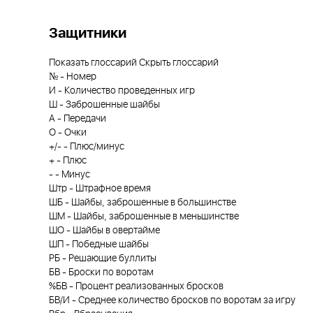
Защитники
Показать глоссарий
Скрыть глоссарий
№
-
Номер
И
-
Количество проведенных игр
Ш
-
Заброшенные шайбы
А
-
Передачи
О
-
Очки
+/-
-
Плюс/минус
+
-
Плюс
-
-
Минус
Штр
-
Штрафное время
ШБ
-
Шайбы, заброшенные в большинстве
ШМ
-
Шайбы, заброшенные в меньшинстве
ШО
-
Шайбы в овертайме
ШП
-
Победные шайбы
РБ
-
Решающие буллиты
БВ
-
Броски по воротам
%БВ
-
Процент реализованных бросков
БВ/И
-
Среднее количество бросков по воротам за игру