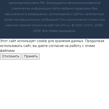
законодательством РФ. Запрещается автоматизированное
извлечение информации сайта любыми сервисами без
официального разрешения. Цитирование с сайта и сателлитных
проектов официальных сообщений Лиги допускается только при
наличии прямой ссылки на сайт whl.khl.ru. © ООО «КХЛ» 2009-
2026. Все права защищены.
Этот сайт использует cookie для хранения данных. Продолжая
использовать сайт, вы даете согласие на работу с этими
файлами.
Отклонить
Принять