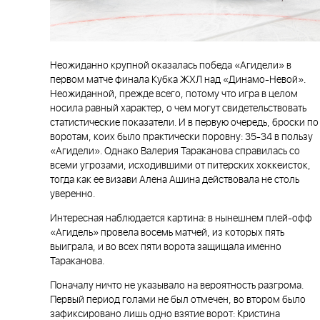
Неожиданно крупной оказалась победа «Агидели» в
первом матче финала Кубка ЖХЛ над «Динамо-Невой».
Неожиданной, прежде всего, потому что игра в целом
носила равный характер, о чем могут свидетельствовать
статистические показатели. И в первую очередь, броски по
воротам, коих было практически поровну: 35-34 в пользу
«Агидели». Однако Валерия Тараканова справилась со
всеми угрозами, исходившими от питерских хоккеисток,
тогда как ее визави Алена Ашина действовала не столь
уверенно.
Интересная наблюдается картина: в нынешнем плей-офф
«Агидель» провела восемь матчей, из которых пять
выиграла, и во всех пяти ворота защищала именно
Тараканова.
Поначалу ничто не указывало на вероятность разгрома.
Первый период голами не был отмечен, во втором было
зафиксировано лишь одно взятие ворот: Кристина