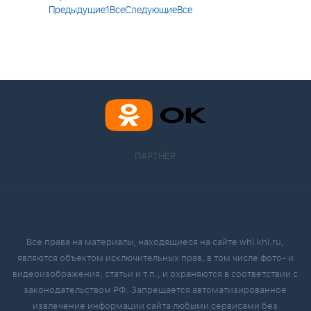
Предыдущие
1
Все
Следующие
Все
ПАРТНЁР
Все права на материалы, находящиеся на сайте whl.khl.ru,
являются объектом исключительных прав, в том числе фото- и
видеоизображения, статьи и т.п., и охраняются в соответствии с
законодательством РФ. Запрещается автоматизированное
извлечение информации сайта любыми сервисами без