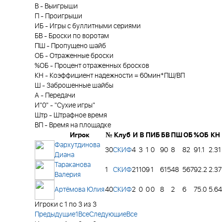
В
-
Выигрыши
П
-
Проигрыши
ИБ
-
Игры с буллитными сериями
БВ
-
Броски по воротам
ПШ
-
Пропущено шайб
ОБ
-
Отраженные броски
%ОБ
-
Процент отраженных бросков
КН
-
Коэффициент надежности = 60мин*ПШ/ВП
Ш
-
Заброшенные шайбы
А
-
Передачи
И"0"
-
"Сухие игры"
Штр
-
Штрафное время
ВП
-
Время на площадке
Игрок
№
Клуб
И
В
П
ИБ
БВ
ПШ
ОБ
%ОБ
КН
Фархутдинова
30
СКИФ
4
3
1
0
90
8
82
91.1
2.31
Диана
Тараканова
1
СКИФ
21
10
9
1
615
48
567
92.2
2.37
Валерия
Артёмова Юлия
40
СКИФ
2
0
0
0
8
2
6
75.0
5.64
Игроки с 1 по 3 из 3
Предыдущие
1
Все
Следующие
Все