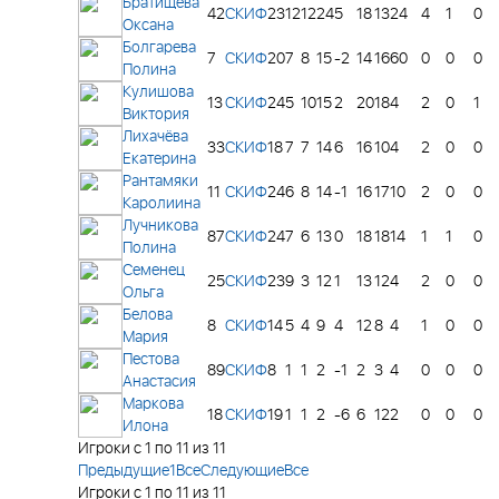
Братищева
42
СКИФ
23
12
12
24
5
18
13
24
4
1
0
Оксана
Болгарева
7
СКИФ
20
7
8
15
-2
14
16
60
0
0
0
Полина
Кулишова
13
СКИФ
24
5
10
15
2
20
18
4
2
0
1
Виктория
Лихачёва
33
СКИФ
18
7
7
14
6
16
10
4
2
0
0
Екатерина
Рантамяки
11
СКИФ
24
6
8
14
-1
16
17
10
2
0
0
Каролиина
Лучникова
87
СКИФ
24
7
6
13
0
18
18
14
1
1
0
Полина
Семенец
25
СКИФ
23
9
3
12
1
13
12
4
2
0
0
Ольга
Белова
8
СКИФ
14
5
4
9
4
12
8
4
1
0
0
Мария
Пестова
89
СКИФ
8
1
1
2
-1
2
3
4
0
0
0
Анастасия
Маркова
18
СКИФ
19
1
1
2
-6
6
12
2
0
0
0
Илона
Игроки с 1 по 11 из 11
Предыдущие
1
Все
Следующие
Все
Игроки с 1 по 11 из 11