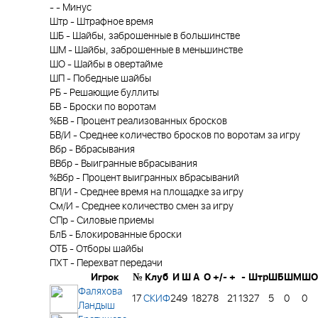
-
-
Минус
Штр
-
Штрафное время
ШБ
-
Шайбы, заброшенные в большинстве
ШМ
-
Шайбы, заброшенные в меньшинстве
ШО
-
Шайбы в овертайме
ШП
-
Победные шайбы
РБ
-
Решающие буллиты
БВ
-
Броски по воротам
%БВ
-
Процент реализованных бросков
БВ/И
-
Среднее количество бросков по воротам за игру
Вбр
-
Вбрасывания
ВВбр
-
Выигранные вбрасывания
%Вбр
-
Процент выигранных вбрасываний
ВП/И
-
Среднее время на площадке за игру
См/И
-
Среднее количество смен за игру
СПр
-
Силовые приемы
БлБ
-
Блокированные броски
ОТБ
-
Отборы шайбы
ПХТ
-
Перехват передачи
Игрок
№
Клуб
И
Ш
А
О
+/-
+
-
Штр
ШБ
ШМ
ШО
Фаляхова
17
СКИФ
24
9
18
27
8
21
13
27
5
0
0
Ландыш