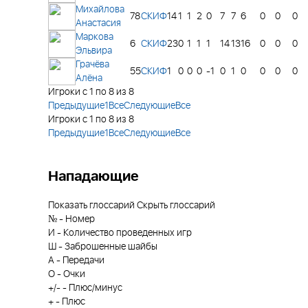
Михайлова
78
СКИФ
14
1
1
2
0
7
7
6
0
0
0
Анастасия
Маркова
6
СКИФ
23
0
1
1
1
14
13
16
0
0
0
Эльвира
Грачёва
55
СКИФ
1
0
0
0
-1
0
1
0
0
0
0
Алёна
Игроки с 1 по 8 из 8
Предыдущие
1
Все
Следующие
Все
Игроки с 1 по 8 из 8
Предыдущие
1
Все
Следующие
Все
Нападающие
Показать глоссарий
Скрыть глоссарий
№
-
Номер
И
-
Количество проведенных игр
Ш
-
Заброшенные шайбы
А
-
Передачи
О
-
Очки
+/-
-
Плюс/минус
+
-
Плюс