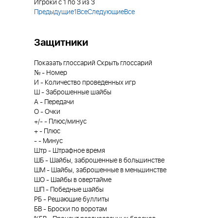
Игроки с 1 по 3 из 3
Предыдущие
1
Все
Следующие
Все
Защитники
Показать глоссарий
Скрыть глоссарий
№
-
Номер
И
-
Количество проведенных игр
Ш
-
Заброшенные шайбы
А
-
Передачи
О
-
Очки
+/-
-
Плюс/минус
+
-
Плюс
-
-
Минус
Штр
-
Штрафное время
ШБ
-
Шайбы, заброшенные в большинстве
ШМ
-
Шайбы, заброшенные в меньшинстве
ШО
-
Шайбы в овертайме
ШП
-
Победные шайбы
РБ
-
Решающие буллиты
БВ
-
Броски по воротам