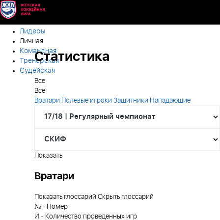
Лидеры
Личная
Командная
Статистика
Тренерская
Судейская
Все
Все
Вратари
Полевые игроки
Защитники
Нападающие
Показать
Вратари
Показать глоссарий
Скрыть глоссарий
№
-
Номер
И
-
Количество проведенных игр