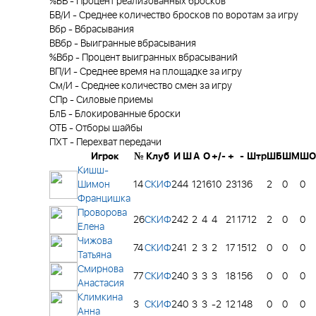
%БВ
-
Процент реализованных бросков
БВ/И
-
Среднее количество бросков по воротам за игру
Вбр
-
Вбрасывания
ВВбр
-
Выигранные вбрасывания
%Вбр
-
Процент выигранных вбрасываний
ВП/И
-
Среднее время на площадке за игру
См/И
-
Среднее количество смен за игру
СПр
-
Силовые приемы
БлБ
-
Блокированные броски
ОТБ
-
Отборы шайбы
ПХТ
-
Перехват передачи
Игрок
№
Клуб
И
Ш
А
О
+/-
+
-
Штр
ШБ
ШМ
ШО
Кишш-
Шимон
14
СКИФ
24
4
12
16
10
23
13
6
2
0
0
Францишка
Проворова
26
СКИФ
24
2
2
4
4
21
17
12
2
0
0
Елена
Чижова
74
СКИФ
24
1
2
3
2
17
15
12
0
0
0
Татьяна
Смирнова
77
СКИФ
24
0
3
3
3
18
15
6
0
0
0
Анастасия
Климкина
3
СКИФ
24
0
3
3
-2
12
14
8
0
0
0
Анна