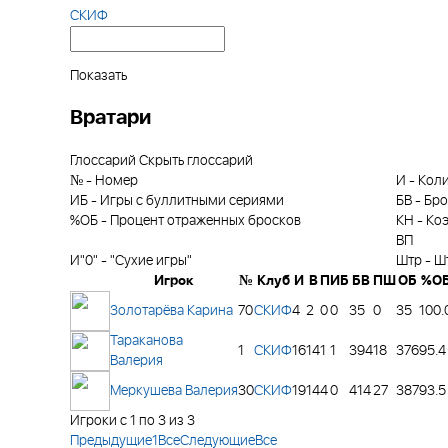
СКИФ
Показать
Вратари
Глоссарий
Скрыть глоссарий
№
-
Номер
И
-
Коли
ИБ
-
Игры с буллитными сериями
БВ
-
Бро
%ОБ
-
Процент отраженных бросков
КН
-
Ко
ВП
И"0"
-
"Сухие игры"
Штр
-
Ш
Игрок
№
Клуб
И
В
П
ИБ
БВ
ПШ
ОБ
%О
Золотарёва Карина
70
СКИФ
4
2
0
0
35
0
35
100.
Тараканова
1
СКИФ
16
14
1
1
394
18
376
95.4
Валерия
Меркушева Валерия
30
СКИФ
19
14
4
0
414
27
387
93.5
Игроки с 1 по 3 из 3
Предыдущие
1
Все
Следующие
Все