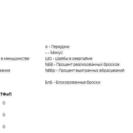
А
-
Передачи
-
-
Минус
 в меньшинстве
ШО
-
Шайбы в овертайме
%БВ
-
Процент реализованных бросков
вания
%Вбр
-
Процент выигранных вбрасываний
БлБ
-
Блокированные броски
Т
ФоП
0
0
0