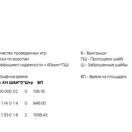
чество проведенных игр
В
-
Выигрыши
ски по воротам
ПШ
-
Пропущено шайб
эффициент надежности = 60мин*ПШ/
Ш
-
Заброшенные шайбы
трафное время
ВП
-
Время на площадке
Б
КН
Ш
А
И"0"
Штр
ВП
0
0.00
0
0
2
0
158:18
1.14
0
1
4
0
946:00
1.53
0
1
6
2
1056:43