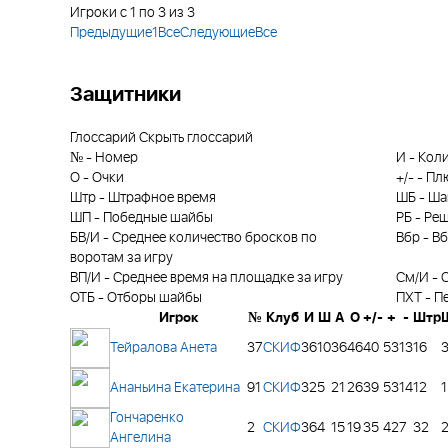
Игроки с 1 по 3 из 3
Предыдущие
1
Все
Следующие
Все
Защитники
Глоссарий
Скрыть глоссарий
№
-
Номер
И
-
Коли
О
-
Очки
+/-
-
Пл
Штр
-
Штрафное время
ШБ
-
Ша
ШП
-
Победные шайбы
РБ
-
Реш
БВ/И
-
Среднее количество бросков по
Вбр
-
Вб
воротам за игру
ВП/И
-
Среднее время на площадке за игру
См/И
-
С
ОТБ
-
Отборы шайбы
ПХТ
-
П
Игрок
№
Клуб
И
Ш
А
О
+/-
+
-
Штр
Тейралова Анета
37
СКИФ
36
10
36
46
40
53
13
16
Ананьина Екатерина
91
СКИФ
32
5
21
26
39
53
14
12
1
Гончаренко
2
СКИФ
36
4
15
19
35
42
7
32
Ангелина