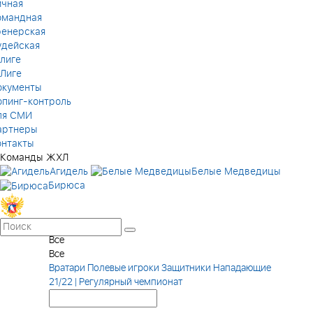
ичная
омандная
ренерская
удейская
лиге
 Лиге
окументы
опинг-контроль
ля СМИ
артнеры
онтакты
Команды ЖХЛ
Агидель
Белые Медведицы
Бирюса
Все
Все
Вратари
Полевые игроки
Защитники
Нападающие
21/22 | Регулярный чемпионат