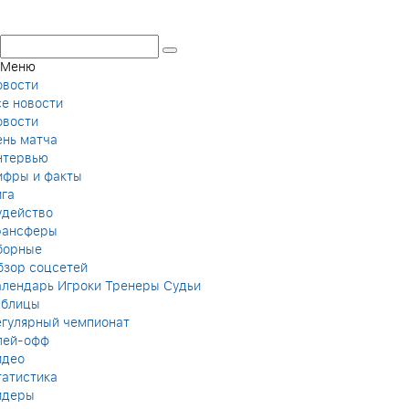
Меню
овости
се новости
овости
ень матча
нтервью
ифры и факты
ига
удейство
рансферы
борные
бзор соцсетей
алендарь
Игроки
Тренеры
Судьи
аблицы
егулярный чемпионат
лей-офф
идео
татистика
идеры