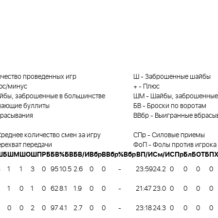
чество проведенных игр
Ш
-
Заброшенные шайбы
юс/минус
+
-
Плюс
йбы, заброшенные в большинстве
ШМ
-
Шайбы, заброшенные
ающие буллиты
БВ
-
Броски по воротам
расывания
ВВбр
-
Выигранные вбрасы
реднее количество смен за игру
СПр
-
Силовые приемы
ерехват передачи
ФоП
-
Фолы против игрока
ШБ
ШМ
ШО
ШП
РБ
БВ
%БВ
БВ/И
Вбр
ВВбр
%Вбр
ВП/И
См/И
СПр
БлБ
ОТБ
ПХ
3
1
1
3
0
95
10.5
2.6
0
0
-
23:59
24.2
0
0
0
0
1
0
1
0
62
8.1
1.9
0
0
-
21:47
23.0
0
0
0
0
2
0
0
2
0
97
4.1
2.7
0
0
-
23:18
24.3
0
0
0
0