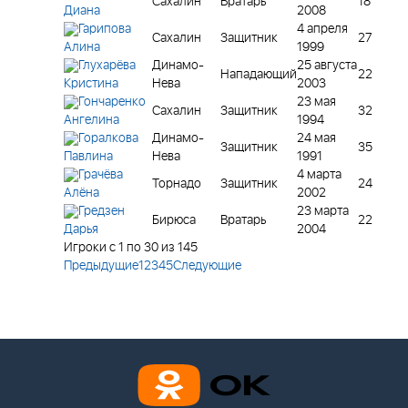
Сахалин
Вратарь
18
2008
Диана
Гарипова
4 апреля
Сахалин
Защитник
27
1999
Алина
Глухарёва
Динамо-
25 августа
Нападающий
22
Нева
2003
Кристина
Гончаренко
23 мая
Сахалин
Защитник
32
1994
Ангелина
Горалкова
Динамо-
24 мая
Защитник
35
Нева
1991
Павлина
Грачёва
4 марта
Торнадо
Защитник
24
2002
Алёна
Гредзен
23 марта
Бирюса
Вратарь
22
2004
Дарья
Игроки с 1 по 30 из 145
Предыдущие
1
2
3
4
5
Следующие