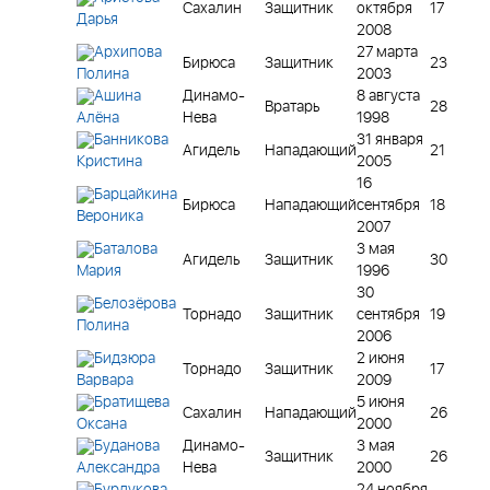
Сахалин
Защитник
октября
17
Дарья
2008
Архипова
27 марта
Бирюса
Защитник
23
2003
Полина
Ашина
Динамо-
8 августа
Вратарь
28
Нева
1998
Алёна
Банникова
31 января
Агидель
Нападающий
21
2005
Кристина
16
Барцайкина
Бирюса
Нападающий
сентября
18
Вероника
2007
Баталова
3 мая
Агидель
Защитник
30
1996
Мария
30
Белозёрова
Торнадо
Защитник
сентября
19
Полина
2006
Бидзюра
2 июня
Торнадо
Защитник
17
2009
Варвара
Братищева
5 июня
Сахалин
Нападающий
26
2000
Оксана
Буданова
Динамо-
3 мая
Защитник
26
Нева
2000
Александра
Бурдукова
24 ноября