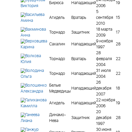
Бирюса
Нападающий
19
2006
Виктория
5
Васильева
Агидель
Вратарь
сентября
15
Амина
2010
Вахминова
18 марта
Торнадо
Защитник
17
2009
Анна
Верховцева
9 ноября
Сахалин
Нападающий
28
1997
Карина
28
Волкова
Торнадо
Вратарь
февраля
22
Юлия
2004
Володина
31 июля
Торнадо
Нападающий
22
2004
Ольга
26
Волошенко
Белые
Нападающий
декабря
18
Медведицы
Александра
2007
Галиханова
22 ноября
Агидель
Нападающий
19
2006
Камилла
20
Ганеева
Динамо-
Защитник
декабря
28
Нева
Лиана
1997
Ганжур
30 июня