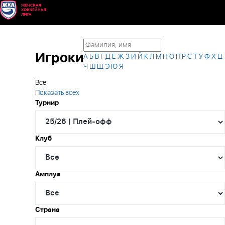
Игроки
А
Б
В
Г
Д
Е
Ж
З
И
Й
К
Л
М
Н
О
П
Р
С
Т
У
Ф
Х
Ц
Ч
Ш
Щ
Э
Ю
Я
Все
Показать всех
Турнир
Клуб
Амплуа
Страна