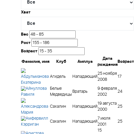
Хват
Вес
Рост
Возраст
Дата
Фамилия, имя
Клуб
Амплуа
Возраст
рождения
25 ноября
Агидель
Нападающий
17
Абдульманова
2008
Екатерина
Айнуллова
Белые
9 февраля
Вратарь
24
Медведицы
2002
Равиля
19 августа
Сахалин
Нападающий
25
Александрова
2000
Мария
Амфервилл
7 июля
Сахалин
Нападающий
25
2001
Кэрриган
15
Аристова