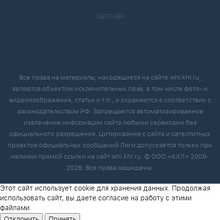
ПАРТНЁР
Все права на материалы, находящиеся на сайте whl.khl.ru,
являются объектом исключительных прав, в том числе фото- и
видеоизображения, статьи и т.п., и охраняются в соответствии с
законодательством РФ. Запрещается автоматизированное
извлечение информации сайта любыми сервисами без
официального разрешения. Цитирование с сайта и сателлитных
проектов официальных сообщений Лиги допускается только при
наличии прямой ссылки на сайт whl.khl.ru. © ООО «КХЛ» 2009-
2026. Все права защищены.
Этот сайт использует cookie для хранения данных. Продолжая
использовать сайт, вы даете согласие на работу с этими
файлами.
Отклонить
Принять